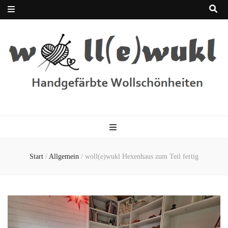
woll(e)wukl
Handgefärbte Wolle
Start
/
Allgemein
/
woll(e)wukl Hexenhaus zum Teil fertig