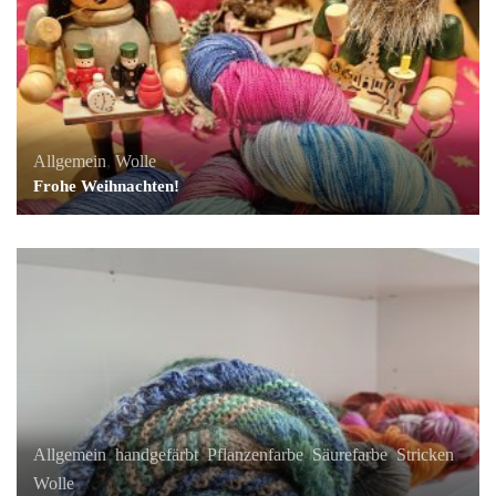
Allgemein
,
Wolle
Frohe Weihnachten!
Allgemein
,
handgefärbt
,
Pflanzenfarbe
,
Säurefarbe
,
Stricken
,
Wolle