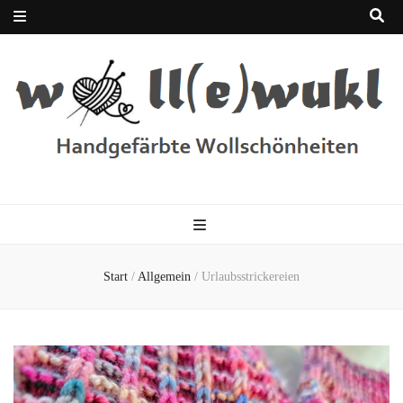
woll(e)wukl
Handgefärbte Wolle
Start
/
Allgemein
/
Urlaubsstrickereien