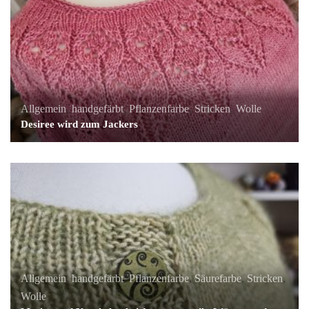
Allgemein
,
handgefärbt
,
Pflanzenfarbe
,
Stricken
,
Wolle
Desiree wird zum Jackers
Allgemein
,
handgefärbt
,
Pflanzenfarbe
,
Säurefarbe
,
Stricken
,
Wolle