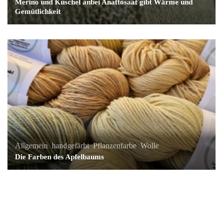
Merino und Kuschel anbei Anattosaat gibt Wärme und
Gemütlichkeit
Allgemein
,
handgefärbt
,
Pflanzenfarbe
,
Wolle
Die Farben des Apfelbaums